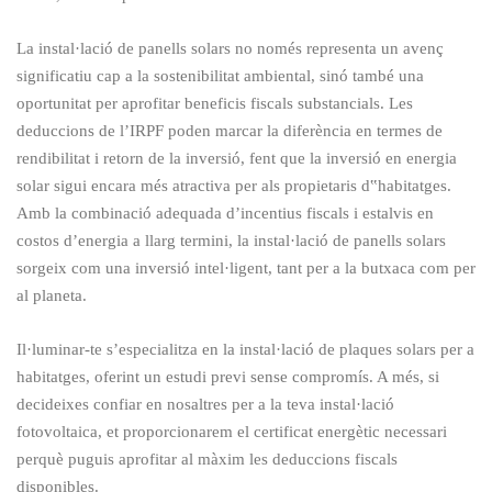
La instal·lació de panells solars no només representa un avenç
significatiu cap a la sostenibilitat ambiental, sinó també una
oportunitat per aprofitar beneficis fiscals substancials. Les
deduccions de l’IRPF poden marcar la diferència en termes de
rendibilitat i retorn de la inversió, fent que la inversió en energia
solar sigui encara més atractiva per als propietaris d‟habitatges.
Amb la combinació adequada d’incentius fiscals i estalvis en
costos d’energia a llarg termini, la instal·lació de panells solars
sorgeix com una inversió intel·ligent, tant per a la butxaca com per
al planeta.
Il·luminar-te s’especialitza en la instal·lació de plaques solars per a
habitatges, oferint un estudi previ sense compromís. A més, si
decideixes confiar en nosaltres per a la teva instal·lació
fotovoltaica, et proporcionarem el certificat energètic necessari
perquè puguis aprofitar al màxim les deduccions fiscals
disponibles.