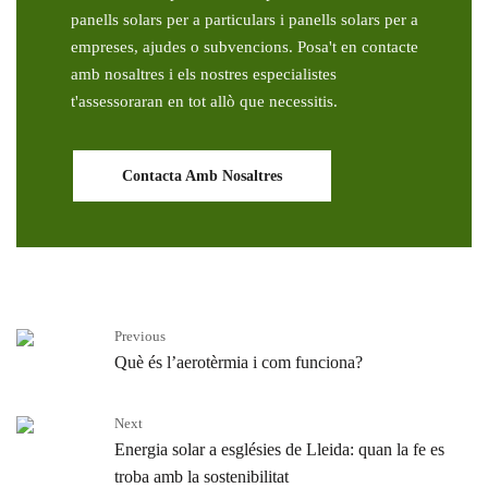
panells solars per a particulars i panells solars per a
empreses, ajudes o subvencions. Posa't en contacte
amb nosaltres i els nostres especialistes
t'assessoraran en tot allò que necessitis.
Contacta Amb Nosaltres
Previous
Què és l’aerotèrmia i com funciona?
Next
Energia solar a esglésies de Lleida: quan la fe es
troba amb la sostenibilitat