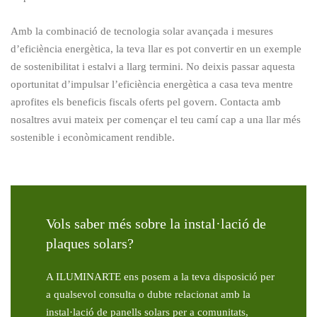
Amb la combinació de tecnologia solar avançada i mesures
d’eficiència energètica, la teva llar es pot convertir en un exemple
de sostenibilitat i estalvi a llarg termini. No deixis passar aquesta
oportunitat d’impulsar l’eficiència energètica a casa teva mentre
aprofites els beneficis fiscals oferts pel govern. Contacta amb
nosaltres avui mateix per començar el teu camí cap a una llar més
sostenible i econòmicament rendible.
Vols saber més sobre la instal·lació de
plaques solars?
A ILUMINARTE ens posem a la teva disposició per
a qualsevol consulta o dubte relacionat amb la
instal·lació de panells solars per a comunitats,